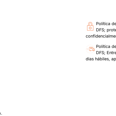
Política d
DFS; prot
confidencialme
Política d
DFS; Entr
dias hábiles, a
o.