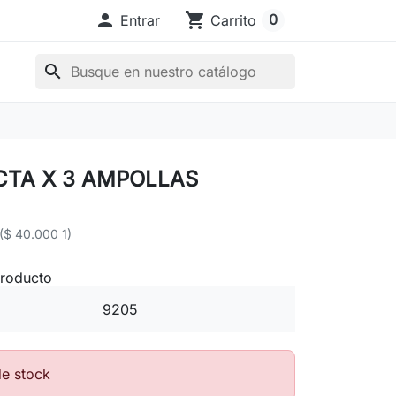

shopping_cart
0
Entrar
Carrito
search
CTA X 3 AMPOLLAS
($ 40.000 1)
producto
9205
de stock