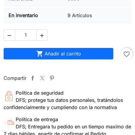
En inventario
9 Artículos



Añadir al carrito
favorite_border
Compartir
Política de seguridad
DFS; protege tus datos personales, tratándolos
confidencialmente y cumpliendo con la normativa
Política de entrega
DFS; Entregara tu pedido en un tiempo maximo de
2 dias hábiles, apartir de confirmar el Pedido