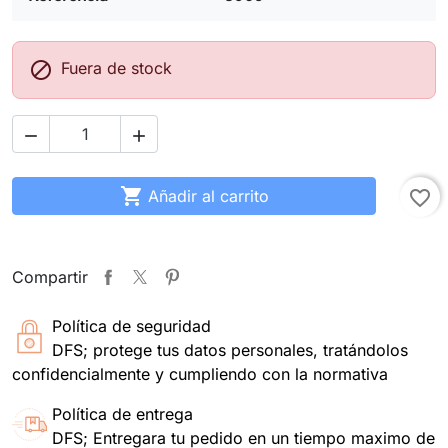

Fuera de stock



Añadir al carrito
favorite_border
Compartir
Política de seguridad
DFS; protege tus datos personales, tratándolos
confidencialmente y cumpliendo con la normativa
Política de entrega
DFS; Entregara tu pedido en un tiempo maximo de