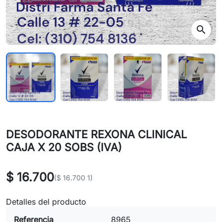
search
DESODORANTE REXONA CLINICAL
CAJA X 20 SOBS (IVA)
$ 16.700
($ 16.700 1)
Detalles del producto
Referencia
8965