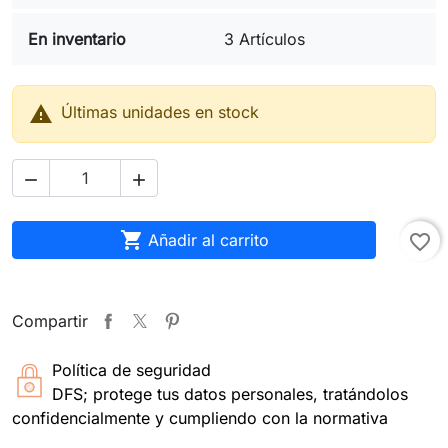
En inventario
3 Artículos

Últimas unidades en stock



Añadir al carrito
favorite_border
Compartir
Política de seguridad
DFS; protege tus datos personales, tratándolos
confidencialmente y cumpliendo con la normativa