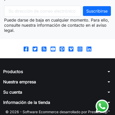
Puede darse de baja en cualquier momento. Para ello,
consulte nuestra información de contacto en el aviso
legal.
arrow_drop_down
Productos
arrow_drop_down
Nuestra empresa
arrow_drop_down
Su cuenta
arrow_drop_down
Información de la tienda
© 2026 - Software Ecommerce desarrollado por PrestaShop™