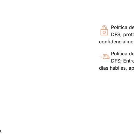
Política d
DFS; prot
confidencialme
Política d
DFS; Entr
dias hábiles, a
o.