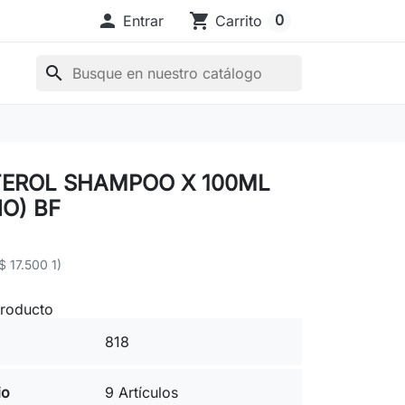

shopping_cart
0
Entrar
Carrito
search
TEROL SHAMPOO X 100ML
O) BF
$ 17.500 1)
producto
818
io
9 Artículos