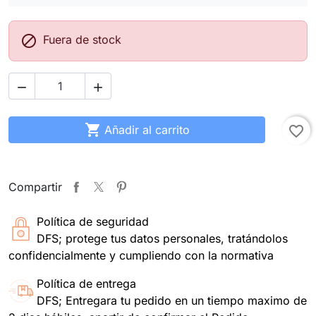

Fuera de stock



Añadir al carrito
favorite_border
Compartir
Política de seguridad
DFS; protege tus datos personales, tratándolos
confidencialmente y cumpliendo con la normativa
Política de entrega
DFS; Entregara tu pedido en un tiempo maximo de