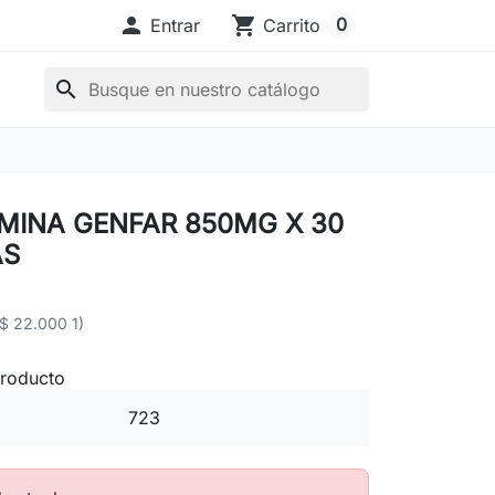

shopping_cart
0
Entrar
Carrito
search
MINA GENFAR 850MG X 30
AS
($ 22.000 1)
producto
723