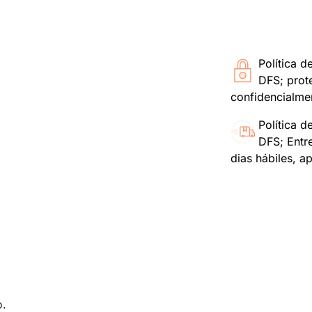
Política d
DFS; prot
confidencialme
Política d
DFS; Entr
dias hábiles, a
o.