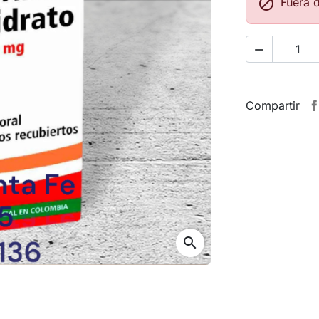

Fuera 

Compartir
search