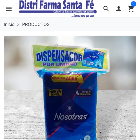
0
menu
search

shopping_cart
Inicio
PRODUCTOS