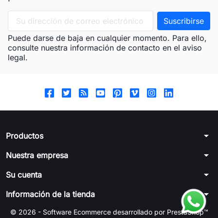
Puede darse de baja en cualquier momento. Para ello,
consulte nuestra información de contacto en el aviso
legal.
arrow_drop_down
Productos
arrow_drop_down
Nuestra empresa
arrow_drop_down
Su cuenta
arrow_drop_down
Información de la tienda
© 2026 - Software Ecommerce desarrollado por PrestaShop™