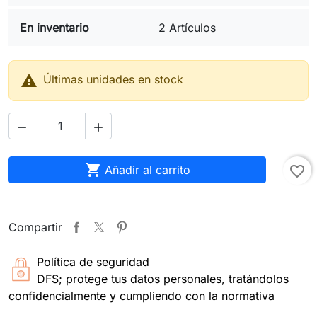
En inventario
2 Artículos

Últimas unidades en stock



Añadir al carrito
favorite_border
Compartir
Política de seguridad
DFS; protege tus datos personales, tratándolos
confidencialmente y cumpliendo con la normativa