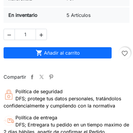
En inventario
5 Artículos



Añadir al carrito
favorite_border
Compartir
Política de seguridad
DFS; protege tus datos personales, tratándolos
confidencialmente y cumpliendo con la normativa
Política de entrega
DFS; Entregara tu pedido en un tiempo maximo de
2 dias hábiles, apartir de confirmar el Pedido