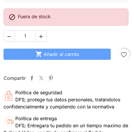

Fuera de stock



Añadir al carrito
favorite_border
Compartir
Política de seguridad
DFS; protege tus datos personales, tratándolos
confidencialmente y cumpliendo con la normativa
Política de entrega
DFS; Entregara tu pedido en un tiempo maximo de