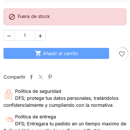

Fuera de stock



Añadir al carrito
favorite_border
Compartir
Política de seguridad
DFS; protege tus datos personales, tratándolos
confidencialmente y cumpliendo con la normativa
Política de entrega
DFS; Entregara tu pedido en un tiempo maximo de