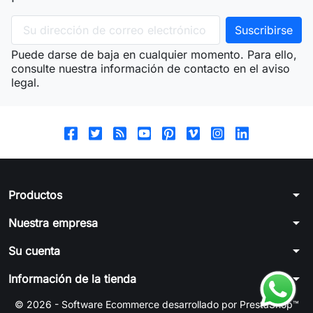
Puede darse de baja en cualquier momento. Para ello,
consulte nuestra información de contacto en el aviso
legal.
arrow_drop_down
Productos
arrow_drop_down
Nuestra empresa
arrow_drop_down
Su cuenta
arrow_drop_down
Información de la tienda
© 2026 - Software Ecommerce desarrollado por PrestaShop™