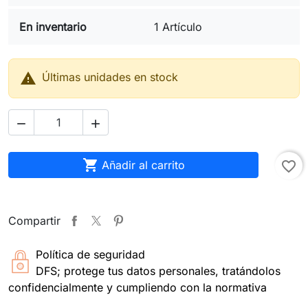
En inventario
1 Artículo

Últimas unidades en stock



Añadir al carrito
favorite_border
Compartir
Política de seguridad
DFS; protege tus datos personales, tratándolos
confidencialmente y cumpliendo con la normativa