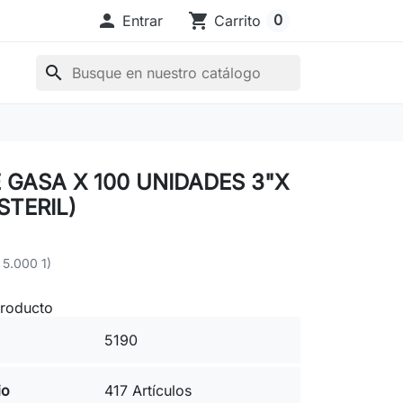

shopping_cart
0
Entrar
Carrito
search
 GASA X 100 UNIDADES 3"X
STERIL)
 5.000 1)
producto
5190
io
417 Artículos