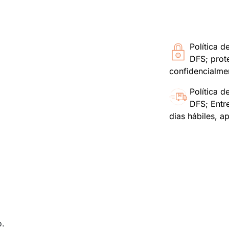
Política d
DFS; prot
confidencialme
Política d
DFS; Entr
dias hábiles, a
o.