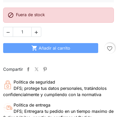

Fuera de stock



Añadir al carrito
favorite_border
Compartir
Política de seguridad
DFS; protege tus datos personales, tratándolos
confidencialmente y cumpliendo con la normativa
Política de entrega
DFS; Entregara tu pedido en un tiempo maximo de