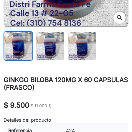
search
GINKGO BILOBA 120MG X 60 CAPSULAS
(FRASCO)
$ 9.500
($ 11.000 1)
Detalles del producto
Referencia
424