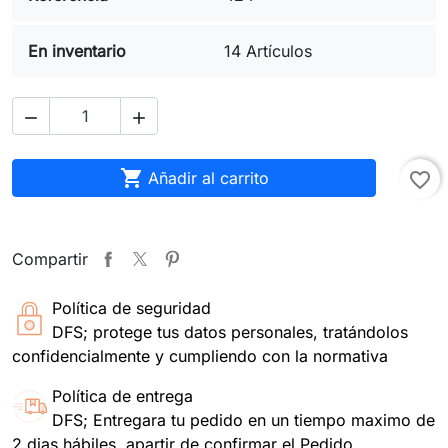
En inventario
14 Artículos



Añadir al carrito
favorite_border
Compartir
Política de seguridad
DFS; protege tus datos personales, tratándolos
confidencialmente y cumpliendo con la normativa
Política de entrega
DFS; Entregara tu pedido en un tiempo maximo de
2 dias hábiles, apartir de confirmar el Pedido