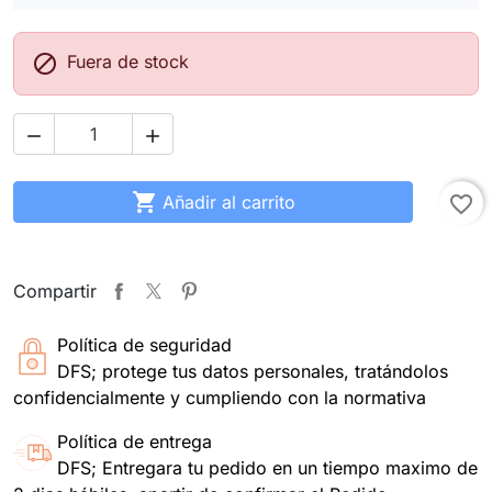

Fuera de stock



Añadir al carrito
favorite_border
Compartir
Política de seguridad
DFS; protege tus datos personales, tratándolos
confidencialmente y cumpliendo con la normativa
Política de entrega
DFS; Entregara tu pedido en un tiempo maximo de