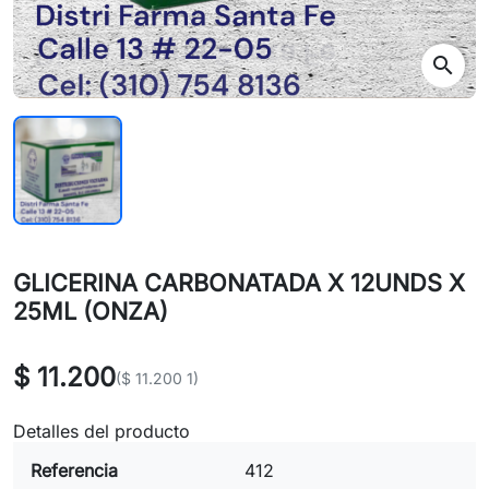
search
GLICERINA CARBONATADA X 12UNDS X
25ML (ONZA)
$ 11.200
($ 11.200 1)
Detalles del producto
Referencia
412