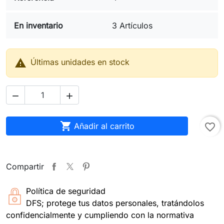
En inventario
3 Artículos

Últimas unidades en stock



Añadir al carrito
favorite_border
Compartir
Política de seguridad
DFS; protege tus datos personales, tratándolos
confidencialmente y cumpliendo con la normativa