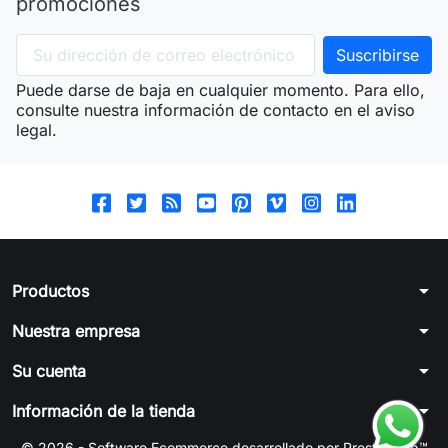
promociones
Puede darse de baja en cualquier momento. Para ello,
consulte nuestra información de contacto en el aviso
legal.
arrow_drop_down
Productos
arrow_drop_down
Nuestra empresa
arrow_drop_down
Su cuenta
arrow_drop_down
Información de la tienda
© 2026 - Software Ecommerce desarrollado por PrestaShop™