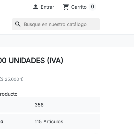

shopping_cart
0
Entrar
Carrito
search
00 UNIDADES (IVA)
($ 25.000 1)
producto
358
io
115 Artículos