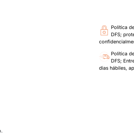
Política d
DFS; prot
confidencialme
Política d
DFS; Entr
dias hábiles, a
o.