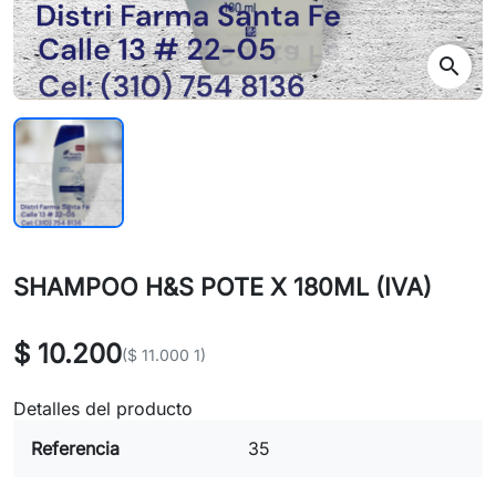
search
SHAMPOO H&S POTE X 180ML (IVA)
$ 10.200
($ 11.000 1)
Detalles del producto
Referencia
35