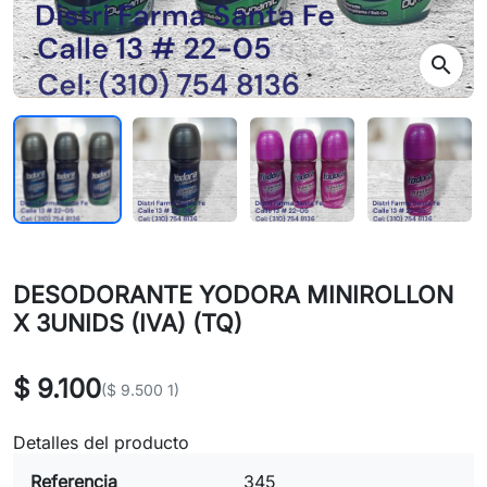
search
DESODORANTE YODORA MINIROLLON
X 3UNIDS (IVA) (TQ)
$ 9.100
($ 9.500 1)
Detalles del producto
Referencia
345