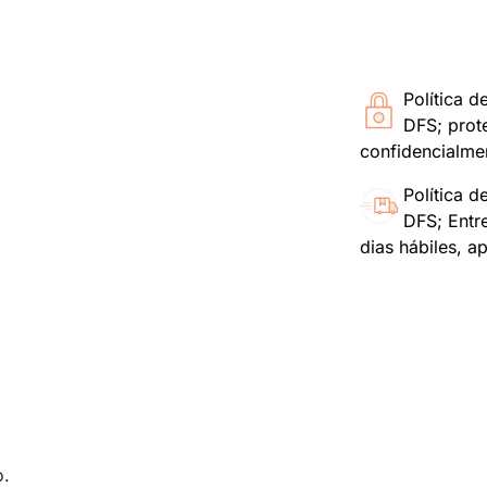
Política d
DFS; prot
confidencialme
Política d
DFS; Entr
dias hábiles, a
o.