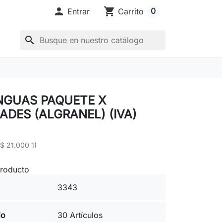

shopping_cart
0
Entrar
Carrito
search
NGUAS PAQUETE X
ADES (ALGRANEL) (IVA)
($ 21.000 1)
producto
3343
io
30 Artículos