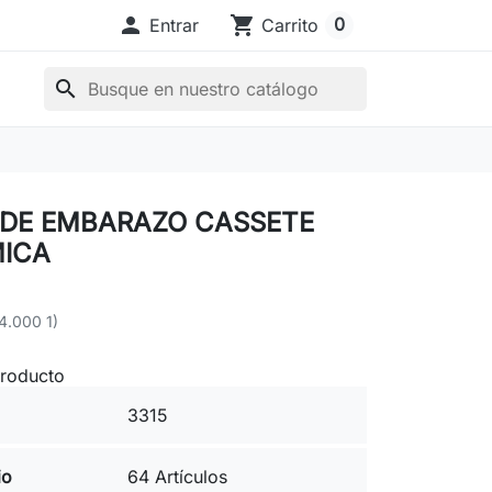

shopping_cart
0
Entrar
Carrito
search
 DE EMBARAZO CASSETE
ICA
4.000 1)
producto
3315
io
64 Artículos