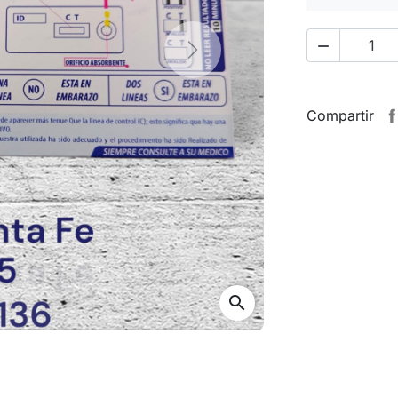

Next
Compartir
search