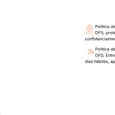
Política d
DFS; prot
confidencialme
Política d
DFS; Entr
dias hábiles, a