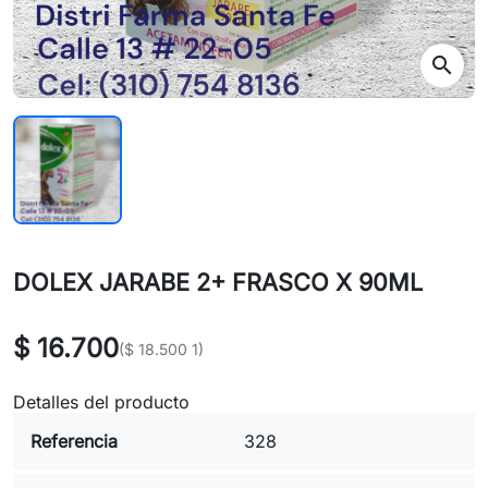
search
DOLEX JARABE 2+ FRASCO X 90ML
$ 16.700
($ 18.500 1)
Detalles del producto
Referencia
328