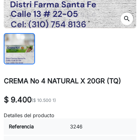
search
CREMA No 4 NATURAL X 20GR (TQ)
$ 9.400
($ 10.500 1)
Detalles del producto
Referencia
3246