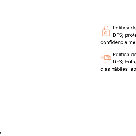
Política d
DFS; prot
confidencialme
Política d
DFS; Entr
dias hábiles, a
o.