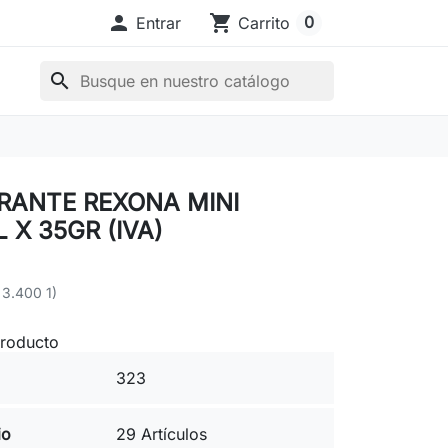

shopping_cart
0
Entrar
Carrito
search
RANTE REXONA MINI
 X 35GR (IVA)
 3.400 1)
producto
323
io
29 Artículos