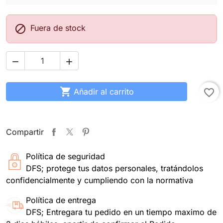

Fuera de stock



Añadir al carrito
favorite_border
Compartir
Política de seguridad
DFS; protege tus datos personales, tratándolos
confidencialmente y cumpliendo con la normativa
Política de entrega
DFS; Entregara tu pedido en un tiempo maximo de