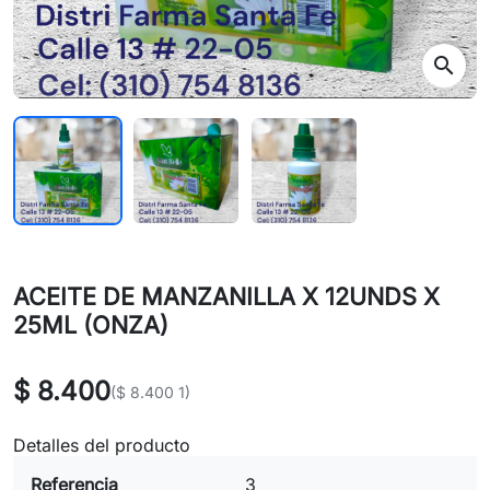
search
ACEITE DE MANZANILLA X 12UNDS X
25ML (ONZA)
$ 8.400
($ 8.400 1)
Detalles del producto
Referencia
3