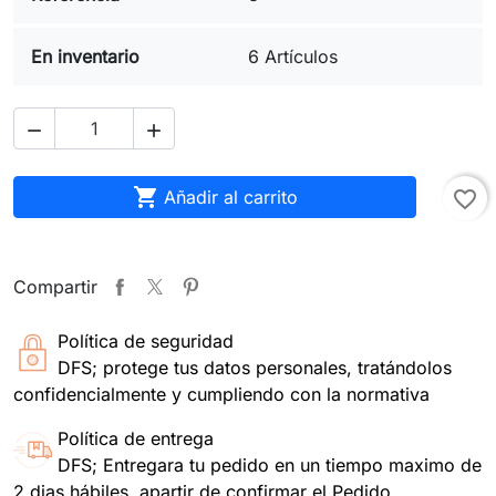
En inventario
6 Artículos



Añadir al carrito
favorite_border
Compartir
Política de seguridad
DFS; protege tus datos personales, tratándolos
confidencialmente y cumpliendo con la normativa
Política de entrega
DFS; Entregara tu pedido en un tiempo maximo de
2 dias hábiles, apartir de confirmar el Pedido