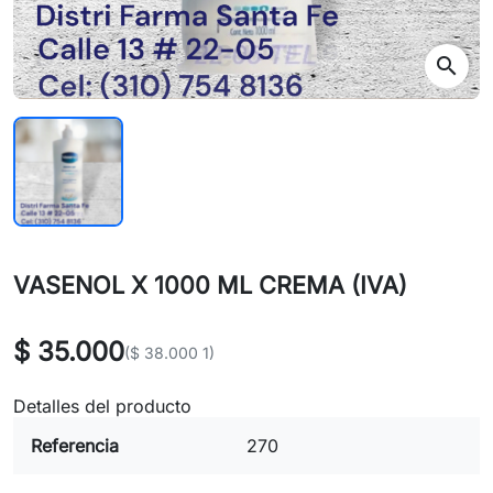
search
VASENOL X 1000 ML CREMA (IVA)
$ 35.000
($ 38.000 1)
Detalles del producto
Referencia
270