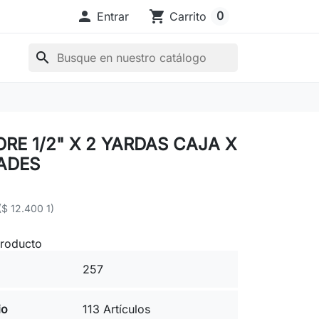

shopping_cart
0
Entrar
Carrito
search
RE 1/2" X 2 YARDAS CAJA X
ADES
($ 12.400 1)
producto
257
io
113 Artículos