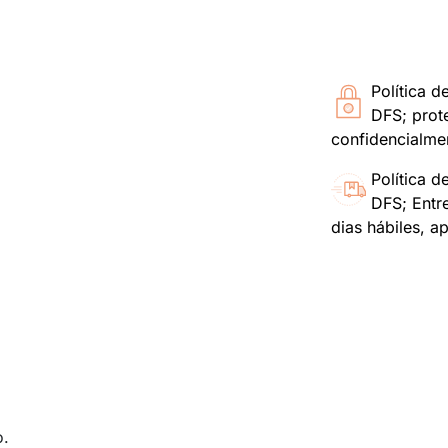
Política d
DFS; prot
confidencialme
Política d
DFS; Entr
dias hábiles, a
o.