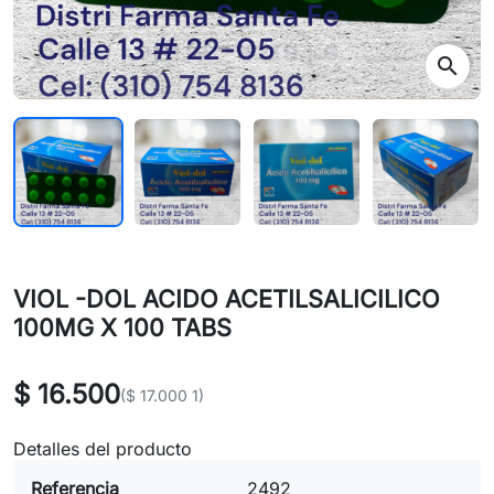
search
VIOL -DOL ACIDO ACETILSALICILICO
100MG X 100 TABS
$ 16.500
($ 17.000 1)
Detalles del producto
Referencia
2492