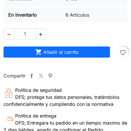
En inventario
6 Artículos



Añadir al carrito
favorite_border
Compartir
Política de seguridad
DFS; protege tus datos personales, tratándolos
confidencialmente y cumpliendo con la normativa
Política de entrega
DFS; Entregara tu pedido en un tiempo maximo de
2 dias hábiles, apartir de confirmar el Pedido