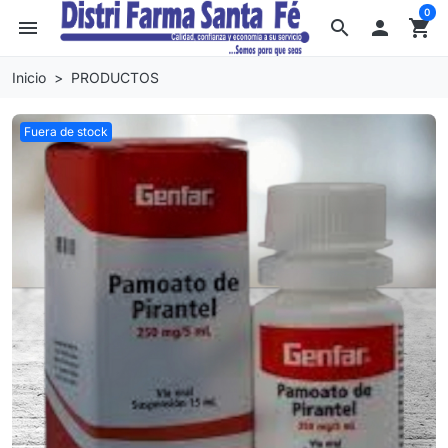
0
menu
search

shopping_cart
Inicio
PRODUCTOS
Fuera de stock