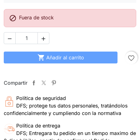

Fuera de stock



Añadir al carrito
favorite_border
Compartir
Política de seguridad
DFS; protege tus datos personales, tratándolos
confidencialmente y cumpliendo con la normativa
Política de entrega
DFS; Entregara tu pedido en un tiempo maximo de