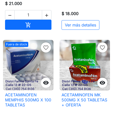
$ 21.000
$ 18.000


Añadir al carrito

Ver más detalles
Fuera de stock
favorite_border
favorite_border


ACETAMINOFEN
ACETAMINOFEN MK
MEMPHIS 500MG X 100
500MG X 50 TABLETAS
TABLETAS
+ OFERTA