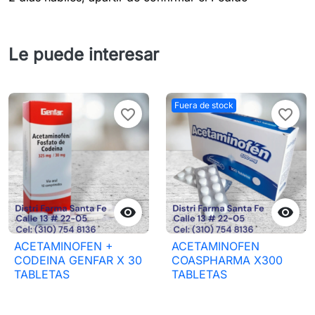
Le puede interesar
Fuera de stock
favorite_border
favorite_border


ACETAMINOFEN +
ACETAMINOFEN
CODEINA GENFAR X 30
COASPHARMA X300
TABLETAS
TABLETAS