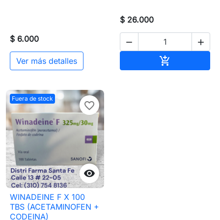
$ 26.000
$ 6.000


Añadir al carr

Ver más detalles
Fuera de stock
favorite_border

WINADEINE F X 100
TBS (ACETAMINOFEN +
CODEINA)