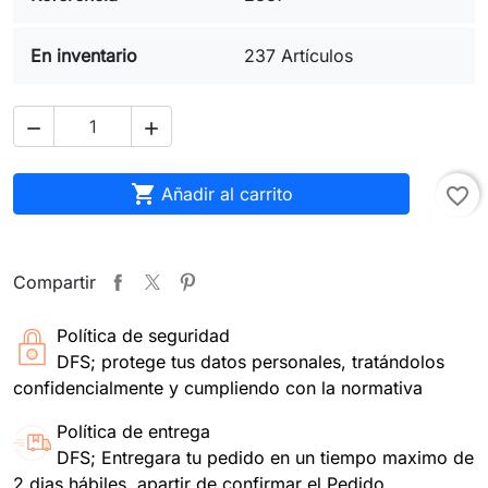
En inventario
237 Artículos



Añadir al carrito
favorite_border
Compartir
Política de seguridad
DFS; protege tus datos personales, tratándolos
confidencialmente y cumpliendo con la normativa
Política de entrega
DFS; Entregara tu pedido en un tiempo maximo de
2 dias hábiles, apartir de confirmar el Pedido