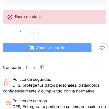

Fuera de stock



Añadir al carrito
favorite_border
Compartir
Política de seguridad
DFS; protege tus datos personales, tratándolos
confidencialmente y cumpliendo con la normativa
Política de entrega
DFS; Entregara tu pedido en un tiempo maximo de