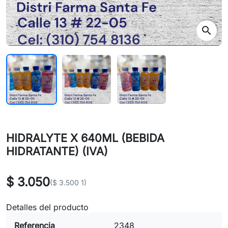
search
HIDRALYTE X 640ML (BEBIDA
HIDRATANTE) (IVA)
$ 3.050
($ 3.500 1)
Detalles del producto
Referencia
2348