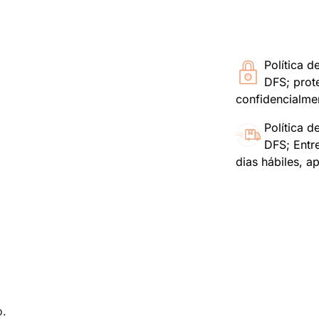
Política d
DFS; prot
confidencialme
Política d
DFS; Entr
dias hábiles, a
o.