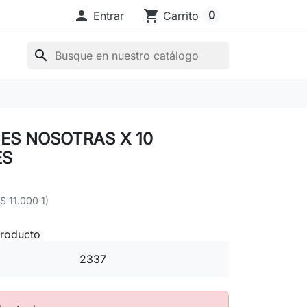

shopping_cart
0
Entrar
Carrito
search
ES NOSOTRAS X 10
ES
($ 11.000 1)
producto
2337