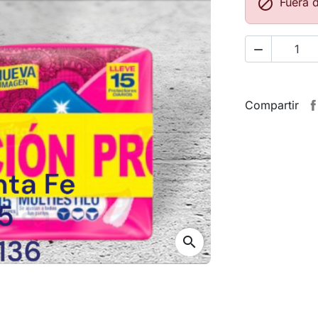

Fuera 

Compartir
search