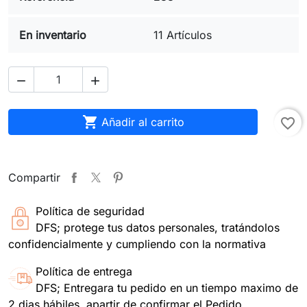
En inventario
11 Artículos



Añadir al carrito
favorite_border
Compartir
Política de seguridad
DFS; protege tus datos personales, tratándolos
confidencialmente y cumpliendo con la normativa
Política de entrega
DFS; Entregara tu pedido en un tiempo maximo de
2 dias hábiles, apartir de confirmar el Pedido