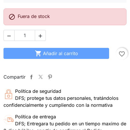

Fuera de stock



Añadir al carrito
favorite_border
Compartir
Política de seguridad
DFS; protege tus datos personales, tratándolos
confidencialmente y cumpliendo con la normativa
Política de entrega
DFS; Entregara tu pedido en un tiempo maximo de