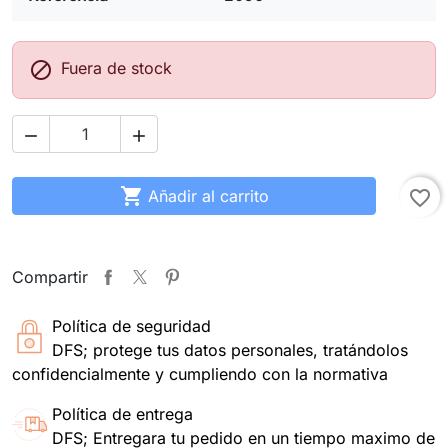

Fuera de stock



Añadir al carrito
favorite_border
Compartir
Política de seguridad
DFS; protege tus datos personales, tratándolos
confidencialmente y cumpliendo con la normativa
Política de entrega
DFS; Entregara tu pedido en un tiempo maximo de