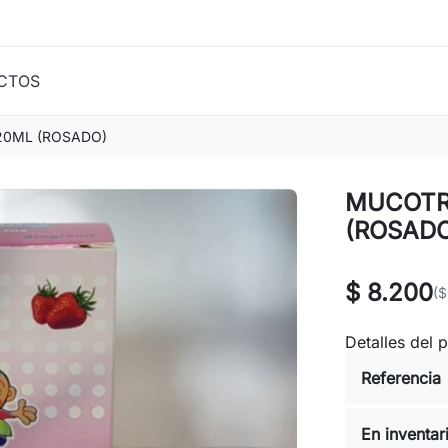
CTOS
20ML (ROSADO)
MUCOTR
(ROSAD
$ 8.200
($
Detalles del 
Referencia
En inventar