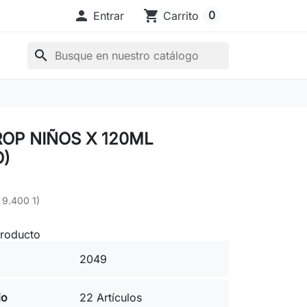

shopping_cart
0
Entrar
Carrito
search
OP NIÑOS X 120ML
O)
 9.400 1)
producto
2049
io
22 Artículos