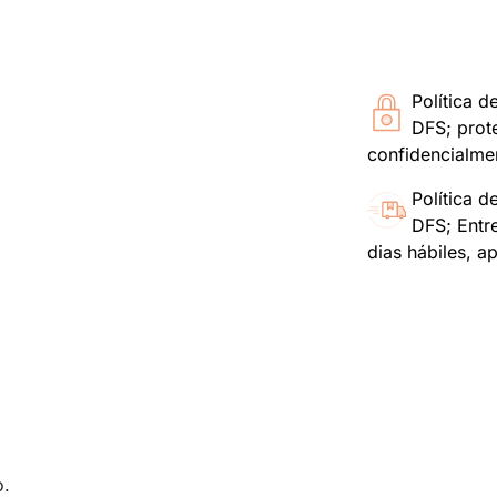
Política d
DFS; prot
confidencialme
Política d
DFS; Entr
dias hábiles, a
o.