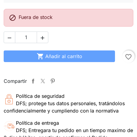

Fuera de stock



Añadir al carrito
favorite_border
Compartir
Política de seguridad
DFS; protege tus datos personales, tratándolos
confidencialmente y cumpliendo con la normativa
Política de entrega
DFS; Entregara tu pedido en un tiempo maximo de