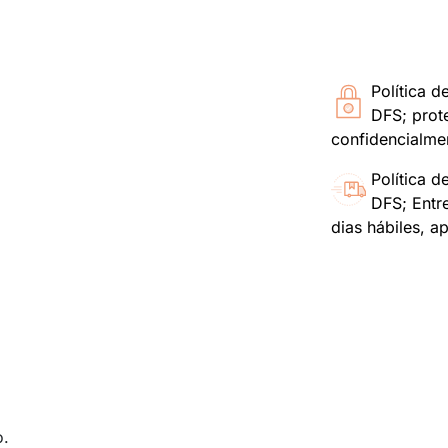
Política d
DFS; prot
confidencialme
Política d
DFS; Entr
dias hábiles, a
o.