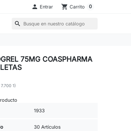

shopping_cart
0
Entrar
Carrito
search
OGREL 75MG COASPHARMA
BLETAS
 7.700 1)
producto
1933
io
30 Artículos