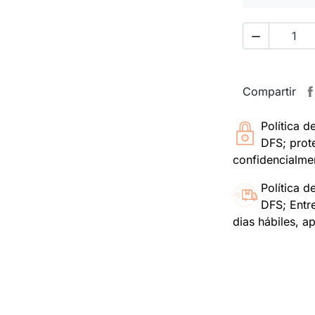

Compartir
Política d
DFS; prot
confidencialme
Política d
DFS; Entr
dias hábiles, a