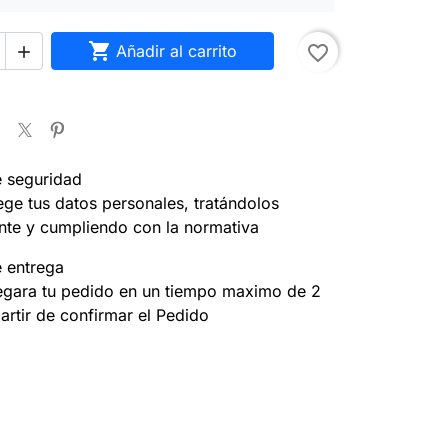

Añadir al carrito
favorite_border

e seguridad
ege tus datos personales, tratándolos
nte y cumpliendo con la normativa
e entrega
egara tu pedido en un tiempo maximo de 2
partir de confirmar el Pedido