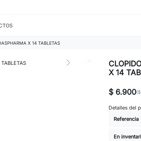
CTOS
OASPHARMA X 14 TABLETAS
search
CLOPID
Next
X 14 TA
$ 6.900
($
Detalles del 
Referencia
En inventar