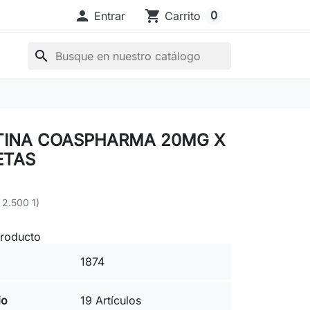

shopping_cart
0
Entrar
Carrito
search
TINA COASPHARMA 20MG X
ETAS
 2.500 1)
producto
1874
io
19 Artículos