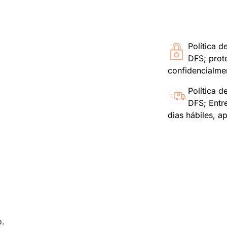
Política d
DFS; prot
confidencialme
Política d
DFS; Entr
dias hábiles, a
o.