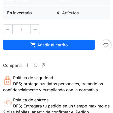
En inventario
41 Artículos



Añadir al carrito
favorite_border
Compartir
Política de seguridad
DFS; protege tus datos personales, tratándolos
confidencialmente y cumpliendo con la normativa
Política de entrega
DFS; Entregara tu pedido en un tiempo maximo de
2 dias hábiles, apartir de confirmar el Pedido