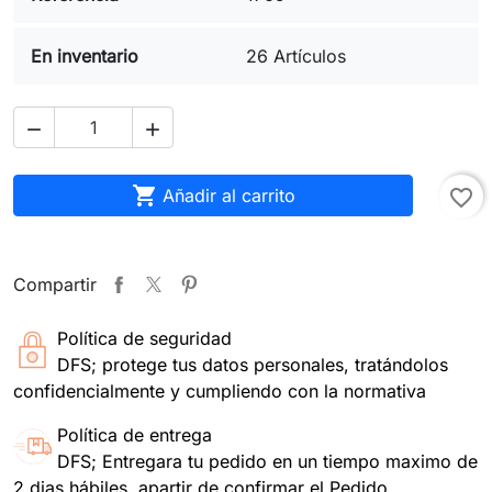
En inventario
26 Artículos



Añadir al carrito
favorite_border
Compartir
Política de seguridad
DFS; protege tus datos personales, tratándolos
confidencialmente y cumpliendo con la normativa
Política de entrega
DFS; Entregara tu pedido en un tiempo maximo de
2 dias hábiles, apartir de confirmar el Pedido