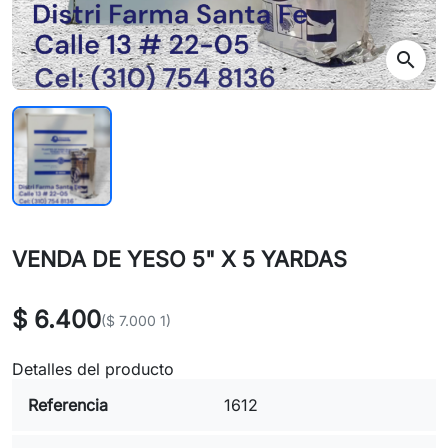
search
VENDA DE YESO 5" X 5 YARDAS
$ 6.400
($ 7.000 1)
Detalles del producto
Referencia
1612