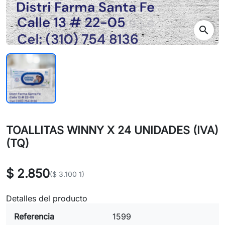
search
TOALLITAS WINNY X 24 UNIDADES (IVA)
(TQ)
$ 2.850
($ 3.100 1)
Detalles del producto
Referencia
1599