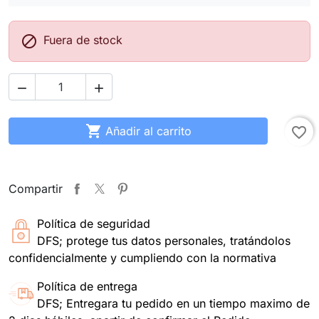

Fuera de stock



Añadir al carrito
favorite_border
Compartir
Política de seguridad
DFS; protege tus datos personales, tratándolos
confidencialmente y cumpliendo con la normativa
Política de entrega
DFS; Entregara tu pedido en un tiempo maximo de