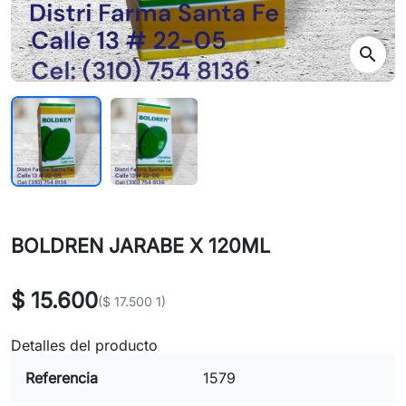
search
BOLDREN JARABE X 120ML
$ 15.600
($ 17.500 1)
Detalles del producto
Referencia
1579