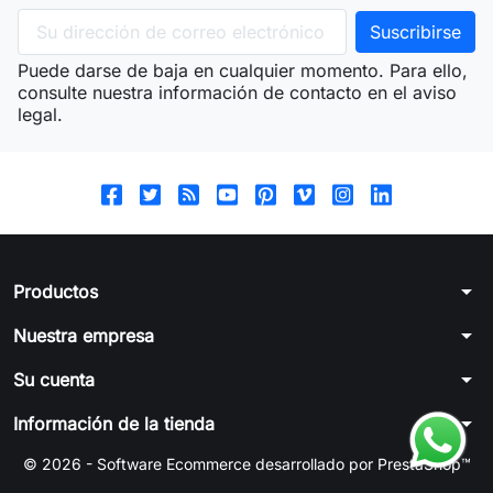
Puede darse de baja en cualquier momento. Para ello,
consulte nuestra información de contacto en el aviso
legal.
arrow_drop_down
Productos
arrow_drop_down
Nuestra empresa
arrow_drop_down
Su cuenta
arrow_drop_down
Información de la tienda
© 2026 - Software Ecommerce desarrollado por PrestaShop™