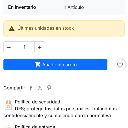
En inventario
1 Artículo

Últimas unidades en stock



Añadir al carrito
favorite_border
Compartir
Política de seguridad
DFS; protege tus datos personales, tratándolos
confidencialmente y cumpliendo con la normativa
Política de entrega