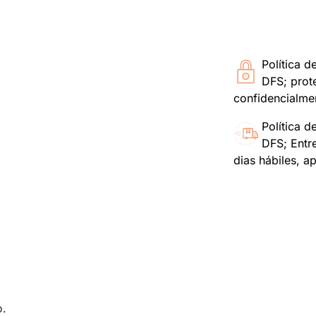
Política d
DFS; prot
confidencialme
Política d
DFS; Entr
dias hábiles, a
o.