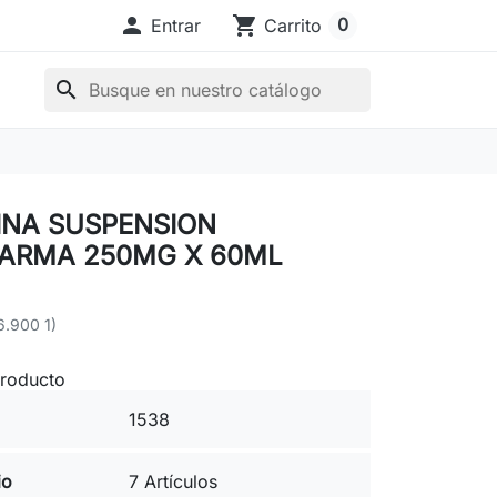

shopping_cart
0
Entrar
Carrito
search
INA SUSPENSION
ARMA 250MG X 60ML
6.900 1)
producto
1538
io
7 Artículos