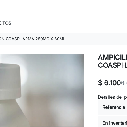
CTOS
ION COASPHARMA 250MG X 60ML
AMPICIL
COASPH
$ 6.100
($ 
Detalles del 
Referencia
En inventar