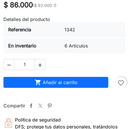
$ 86.000
($ 92.000 1)
Detalles del producto
Referencia
1342
En inventario
6 Artículos



Añadir al carrito
favorite_border
Compartir
Política de seguridad
DFS; protege tus datos personales, tratándolos