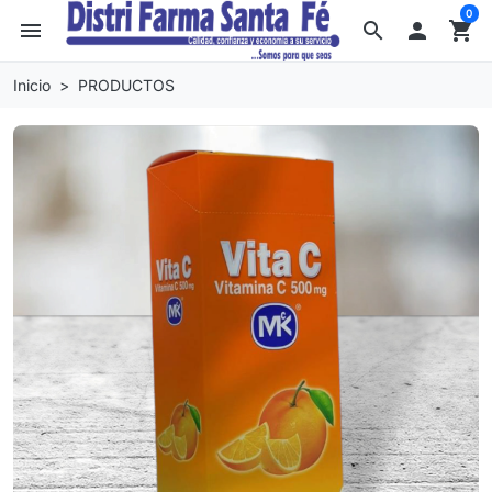
0
menu
search

shopping_cart
Inicio
PRODUCTOS