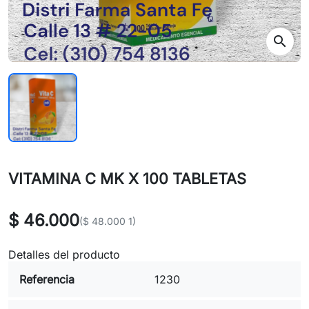
search
VITAMINA C MK X 100 TABLETAS
$ 46.000
($ 48.000 1)
Detalles del producto
Referencia
1230